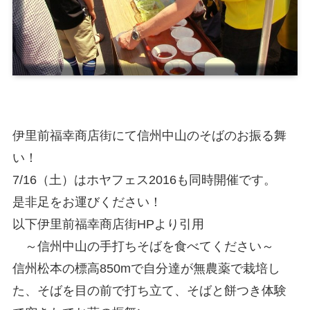
伊里前福幸商店街にて信州中山のそばのお振る舞
い！
7/16（土）はホヤフェス2016も同時開催です。
是非足をお運びください！
以下伊里前福幸商店街HPより引用
～信州中山の手打ちそばを食べてください～
信州松本の標高850mで自分達が無農薬で栽培し
た、そばを目の前で打ち立て、そばと餅つき体験