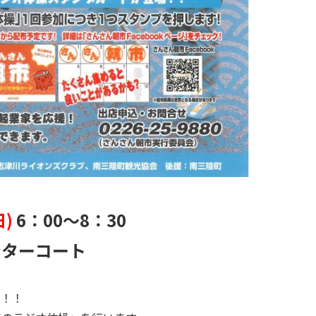
日)
6：00～8
：30
ンターコート
！！！