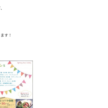
プ、
ります！