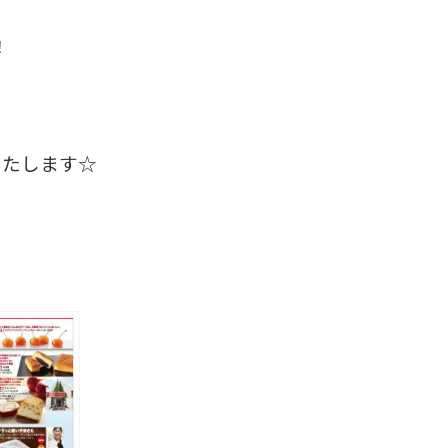
！
！
いたします☆