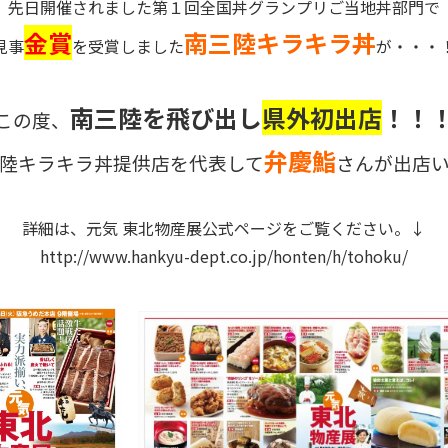
先日開催されました第１回全国丼グランプリご当地丼部門で
金賞
南三陸キラキラ丼
見事
を受賞しました
が・・・
南三陸を飛び出し
県外初出店
！！
この度、
弁慶鮨
陸キラキラ丼提供店を代表して
さんが出店
詳細は、元気 東北物産展公式ページをご覧ください。↓
http://www.hankyu-dept.co.jp/honten/h/tohoku/