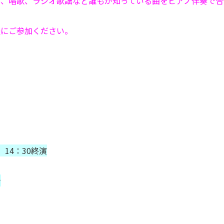
謡、唱歌、ラジオ歌謡など誰もが知っている曲をピアノ伴奏で合
軽にご参加ください。
、14：30終演
ナ