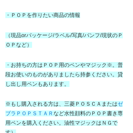
・ＰＯＰを作りたい商品の情報
（現品orパッケージ/ラベル/写真/パンフ/現状のＰ
ＯＰなど）
・お持ちの方はＰＯＰ用のペンやマジック※。普
段お使いのものがありましたら持参ください。貸
し出し用ペンもあります。
※もし購入される方は、
三菱ＰＯＳＣＡ
または
ゼ
ブラＰＯＰＳＴＡＲ
など水性顔料のＰＯＰ書き専
用ペンを購入ください。油性マジックはＮＧで
す）