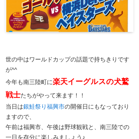
世の中はワールドカップの話題で持ちきりです
が^^
楽天イーグルスの犬鷲
今年も南三陸町に
戦士
たちがやって来ます！！
当日は
銀鮭祭り福興市
の開催日にもなっており
ますので、
午前は福興市、午後は野球観戦と、南三陸での
一日を存分に楽しみましょう♪