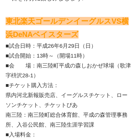
東北楽天ゴールデンイーグルスVS横
浜DeNAベイスターズ
■試合日時：平成26年6月29日（日）
■試合開始：13時～（開場11時）
■会 場：南三陸町平成の森しおかぜ球場（歌津
字枡沢28-1）
■チケット購入方法：
県内河北新報販売店、イーグルスチケット、ロー
ソンチケット、チケットぴあ
南三陸：
南三陸町総合体育館、平成の森管理事務
所、入谷公民館、南三陸生涯学習課
■入場料金：