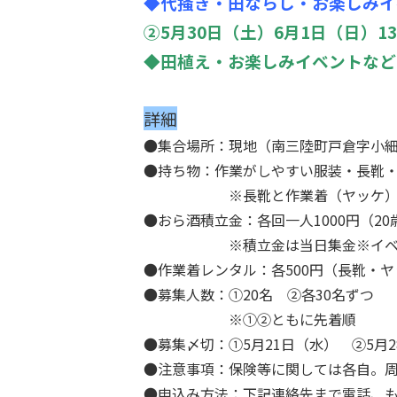
◆代掻き・田ならし・お楽しみイ
②5月30日（土）6月1日（日）13
◆田植え・お楽しみイベントなど
詳細
●集合場所：現地（南三陸町戸倉字小
●持ち物：作業がしやすい服装・長靴
※長靴と作業着（ヤッケ）は
●おら酒積立金：各回一人1000円（2
※積立金は当日集金※イベント
●作業着レンタル：各500円（長靴・ヤ
●募集人数：①20名 ②各30名ずつ
※①②ともに先着順
●募集〆切：①5月21日（水） ②5月
●注意事項：保険等に関しては各自。
●申込み方法：下記連絡先まで電話、も