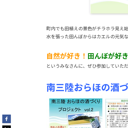
町内でも田植えの景色がチラホラ見え
水を張った田んぼからはカエルの元気
自然が好き！
田んぼが好
というみなさんに、ぜひ参加していた
南三陸おらほの酒づく