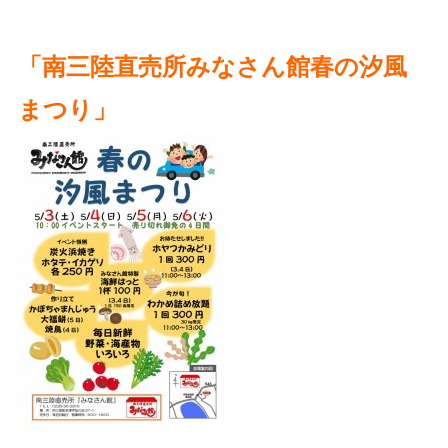
「
南三陸直売所みなさん館
春の汐風
まつり」