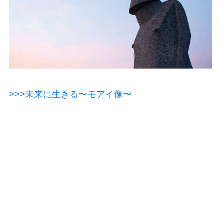
>>>未来に生きる〜モアイ像〜