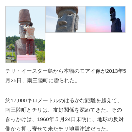
チリ・イースター島から本物のモアイ像が
2013
年
5
月
25
日、南三陸町に贈られた。
約
17,000
キロメートルのはるかな距離を越えて、
南三陸町とチリは、友好関係を深めてきた。その
きっかけは、
1960
年５月
24
日未明に、地球の反対
側から押し寄せて来たチリ地震津波だった。