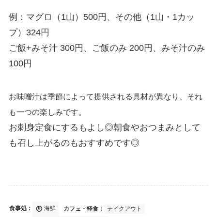
例：マグロ（1山）500円、その他（1山・1カッ
プ）324円
ご飯+みそ汁 300円、ご飯のみ 200円、みそ汁のみ
100円
お味噌汁は季節によって提供される具材が異なり、それ
も一つの楽しみです。
お刺身定食にするもよし◎朝食やおつまみとして
も召し上がるのもおすすめです◎
rice_bowl
食事処：
海鮮
カフェ・軽食：
テイクアウト