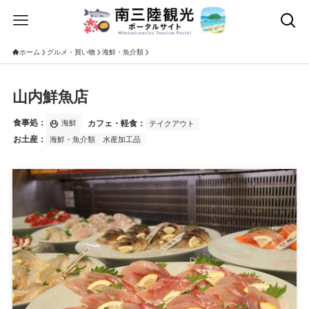
ホーム
グルメ・買い物
海鮮・魚介類
山内鮮魚店
食事処：
rice_bowl
カフェ・軽食：
海鮮
テイクアウト
お土産：
海鮮・魚介類
水産加工品