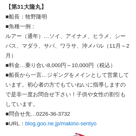
【第31大隆丸】
■船長：牧野隆明
■魚種一例：
ルアー（通年）…ソイ、アイナメ、ヒラメ、シー
バス、マダラ、サバ、ワラサ、沖メバル（11月～2
月）
■料金…乗り合い8,000円～10,000円（税込）
■船長から一言…ジギングをメインとして営業して
います。初心者の方でもていねいに指導しますの
で是非一度お問合せ下さい！子供や女性の割引も
しています。
■問合せ先…0226‐36‐3732
■URL：
blog.goo.ne.jp/makino-sentyo