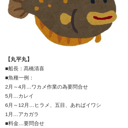
【丸平丸】
■船長：髙橋清喜
■魚種一例：
2月～4月…ワカメ作業の為要問合せ
5月…カレイ
6月～12月…ヒラメ、五目、あればイワシ
1月…アカガラ
■料金…要問合せ