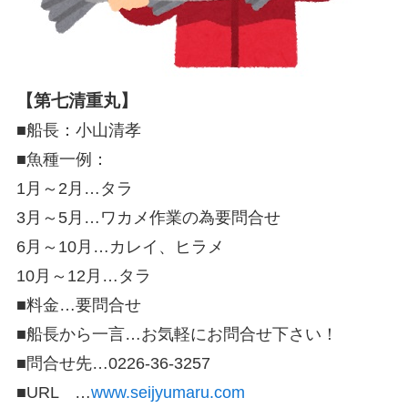
【第七清重丸】
■船長：小山清孝
■魚種一例：
1月～2月…タラ
3月～5月…ワカメ作業の為要問合せ
6月～10月…カレイ、ヒラメ
10月～12月…タラ
■料金…要問合せ
■船長から一言…お気軽にお問合せ下さい！
■問合せ先…0226-36-3257
■URL …
www.seijyumaru.com