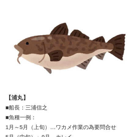
【浦丸】
■船長：三浦信之
■魚種一例：
1月～5月（上旬）…ワカメ作業の為要問合せ
5月（中旬）～9月…カレイ