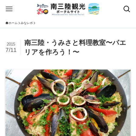
ホーム
みなレポ
南三陸・うみさと料理教室〜パエ
2015
7/11
リアを作ろう！〜