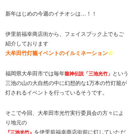
新年はじめの今週のイチオシは…！！
伊里前福幸商店街から、フェイスブック上でもご
紹介しております
大牟田竹灯籠イベントのイルミネーション
☆
福岡県大牟田市では毎年
という
龍神
伝説
「三池
光竹」
三池の山の大自然の中に幻想的な1万本の竹灯籠が
灯されるイベントを行っているそうです。
そこで今回、大牟田市光竹実行委員会の方々によ
り地元の
を伊里前福幸商店街前に灯していただ
『三池光竹』