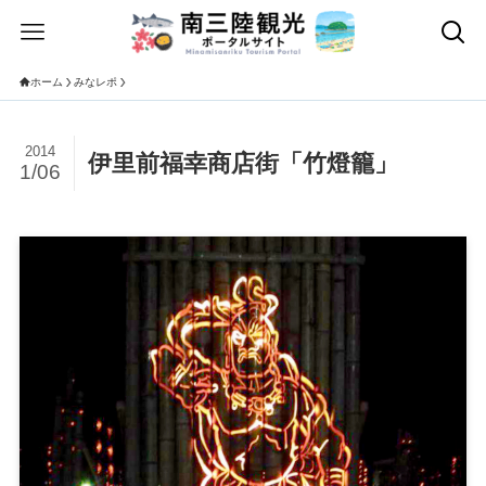
ホーム
みなレポ
2014
伊里前福幸商店街「竹燈籠」
1/06