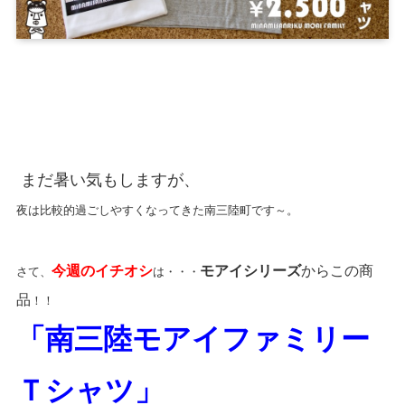
まだ暑い気もしますが、
夜は比較的過ごしやすくなってきた南三陸町です～。
今週のイチオシ
モアイシリーズ
からこの商
さて、
は・・・
品
！！
「南三陸モアイファミリー
Ｔシャツ」