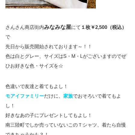
みなみな屋
さんさん商店街内
にて
１枚￥2,500（税込）
で
先日から販売開始されております～！！
色は白とグレー、サイズはS・M・Lがございますのでぜ
ひお好きな色・サイズ
を☆
色違いで友達と着てもよし！
モアイファミリー
だけに、
家族
でおそろいで着てもよ
し！
好きなあの子にプレゼントしてもよし！
南三陸町でしか売っていないこのＴシャツ、着たら自慢
できちゃうかも？！