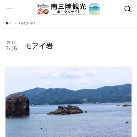
ホーム
みなレポ
2013
モアイ岩
7/15