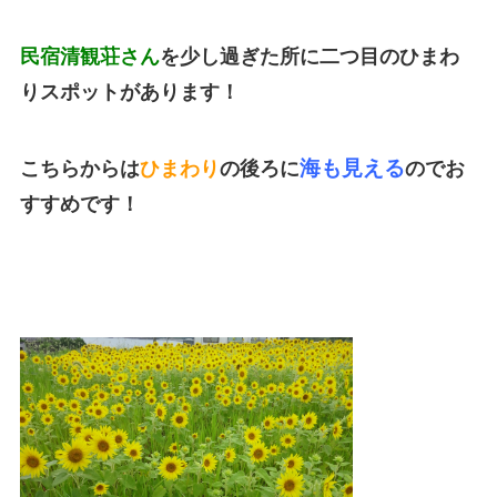
民宿清観荘さん
を少し過ぎた所に二つ目のひまわ
りスポットがあります！
海も見える
こちらからは
ひまわり
の後ろに
のでお
すすめです！