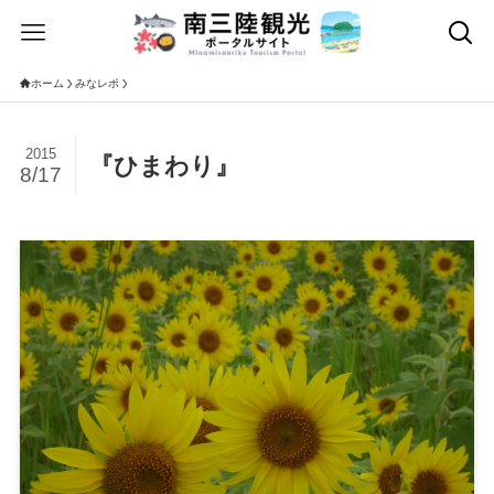
ホーム
みなレポ
2015
『ひまわり』
8/17