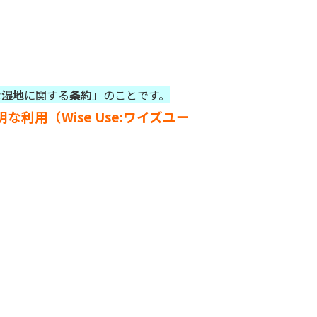
な
湿地
に関する
条約
」のことです。
な利用（Wise Use:ワイズユー