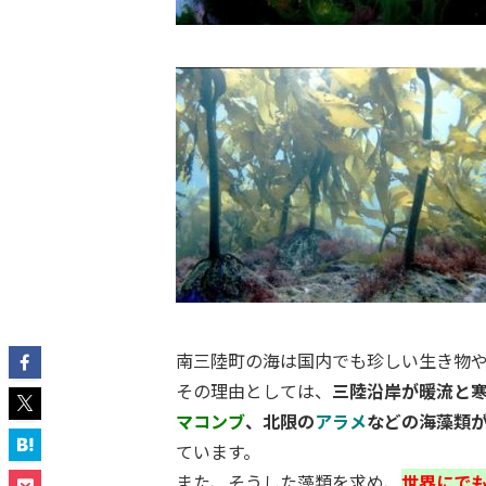
南三陸町の海は国内でも珍しい生き物
その理由としては、
三陸沿岸が暖流と
マコンブ
、北限の
アラメ
などの海藻類
ています。
また、そうした藻類を求め、
世界にでも