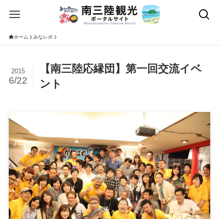
ホーム
みなレポ
【南三陸応縁団】第一回交流イベ
2015
6/22
ント