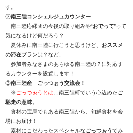
す。
②
南三陸コンシェルジュカウンター
南三陸応縁団の今後の取り組みや“
おでって
”って
気になるけど何だろう？
夏休みに南三陸に行こうと思うけど、
おススメ
の滞在プラン
は？など、
参加者みなさまのあらゆる南三陸の？に対応す
るカウンターを設置します！
③
南三陸産 ごっつぉう交流会！
※
ごっつぉうとは
…南三陸町でいう心込めた
ご
馳走の意味
。
食材の宝庫でもある南三陸から、旬鮮食材を会
場にお届け！
素材にこだわったスペシャルな
ごっつぉう
でみ