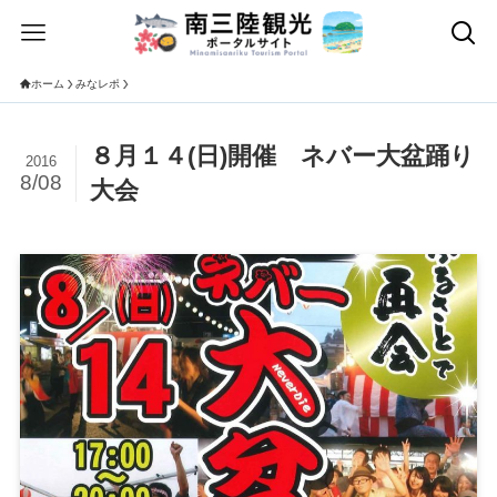
ホーム
みなレポ
８月１４(日)開催 ネバー大盆踊り
2016
8/08
大会