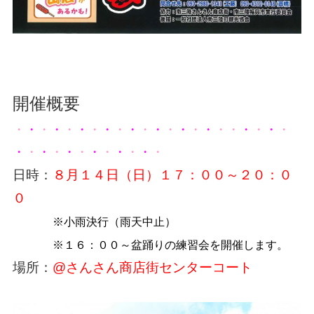
開催概要
・
・
・
・
・
・
・
・
・
・
・
・
・
・
・
・
・・
・
・
・
・
・
・
・
・
・
・
・
・
・
・
・
・
日時：
８月１４日（日）１７：００～２０：０
０
※小雨決行（雨天中止）
※１６：００～盆踊りの練習会を開催します。
場所：
@
さんさん商店街センターコート