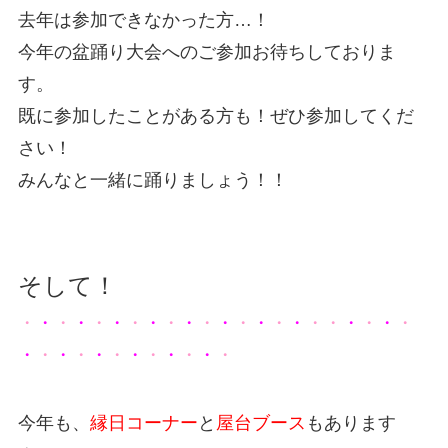
去年は参加できなかった方…！
今年の盆踊り大会へのご参加お待ちしておりま
す。
既に参加したことがある方も！ぜひ参加してくだ
さい！
みんなと一緒に踊りましょう！！
そして！
・
・
・
・
・
・
・
・
・
・
・
・
・
・
・
・
・・
・
・
・
・
・
・
・
・
・
・
・
・
・
・
・
・
今年も、
縁日コーナー
と
屋台ブース
もあります