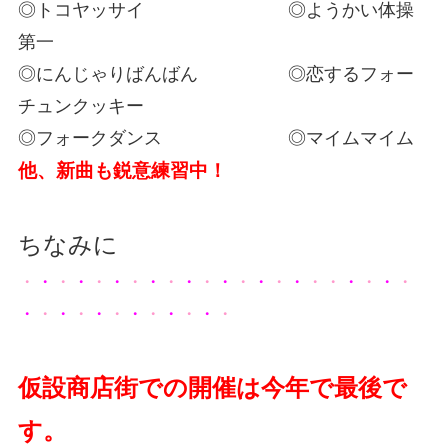
◎トコヤッサイ ◎ようかい体操
第一
◎にんじゃりばんばん ◎恋するフォー
チュンクッキー
◎フォークダンス ◎マイムマイム
他、新曲も鋭意練習中！
ちなみに
・
・
・
・
・
・
・
・
・
・
・
・
・
・
・
・
・・
・
・
・
・
・
・
・
・
・
・
・
・
・
・
・
・
仮設商店街での開催は今年で最後で
す。