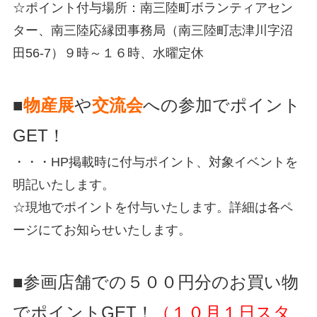
☆ポイント付与場所：南三陸町ボランティアセン
ター、南三陸応縁団事務局（南三陸町志津川字沼
田56-7）９時～１６時、水曜定休
■
物産展
や
交流会
への参加でポイント
GET！
・・・HP掲載時に付与ポイント、対象イベントを
明記いたします。
☆現地でポイントを付与いたします。詳細は各ペ
ージにてお知らせいたします。
■参画店舗での５００円分のお買い物
でポイントGET！
（１０月１日スタ