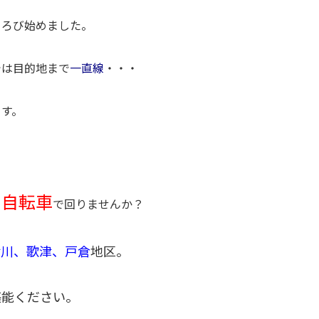
ころび始めました。
では目的地まで
一直線
・・・
ます。
自転車
り
で回りませんか？
津川、歌津、戸倉
地区。
堪能ください。