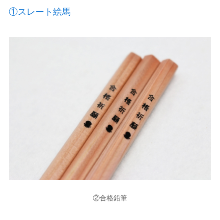
①スレート絵馬
②合格鉛筆