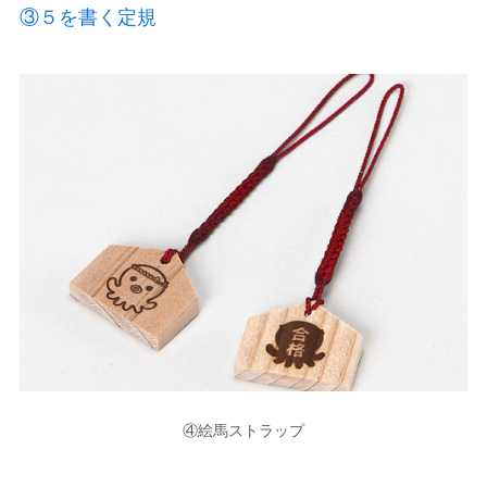
③５を書く定規
④絵馬ストラップ