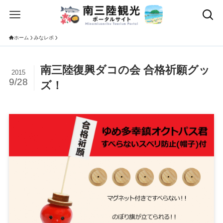
ホーム
みなレポ
南三陸復興ダコの会 合格祈願グッ
2015
9/28
ズ！