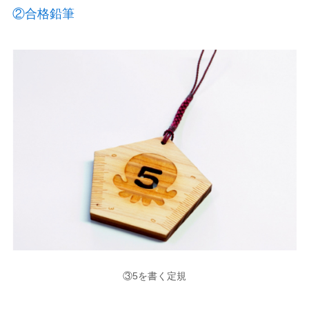
②合格鉛筆
③5を書く定規