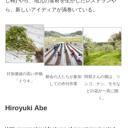
し柿) やら、地元の食材を生かしたレストランや
ら、新しいアイディアが渦巻いている。
付加価値の高い作物
都会の人たちが参加
阿部さんの畑は、リ
「トウキ」
しての作付作業
ンゴ、ナシ、モモな
どの花が一斉に開
く。
Hiroyuki Abe