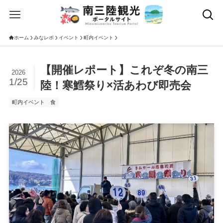
ホーム
みなレポ
イベント
町内イベント
【開催レポート】これぞ冬の南三
2026
1/25
陸！寒鱈祭り×活あわび即売会
町内イベント
食