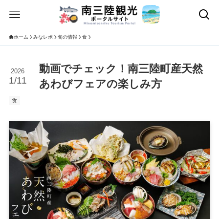
ホーム
みなレポ
旬の情報
食
動画でチェック！南三陸町産天然
2026
1/11
あわびフェアの楽しみ方
食