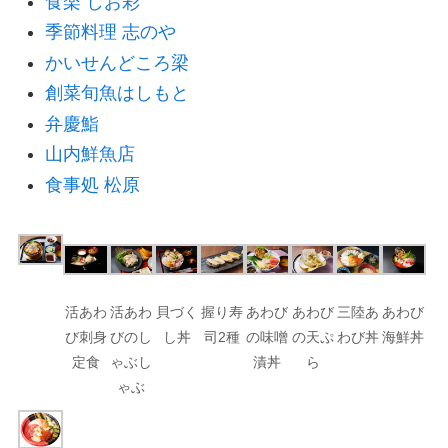
食楽 しお彩
季節料理 志のや
かいせんどころ梁
創菜旬魚
はしもと
弁慶鮨
山内鮮魚店
食事処 松原
活あわ
活あわ
貝づく
握り寿
あわび
あわび
三陸あ
あわび
び刺身
びのし
し丼
司2種
の味噌
の天ぷ
わび丼
海鮮丼
定食
ゃぶし
漬丼
ら
ゃぶ