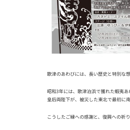
歌津のあわびには、長い歴史と特別な
昭和3年には、歌津泊浜で獲れた蝦夷
皇后両陛下が、被災した東北で最初に
こうしたご縁への感謝と、復興への祈