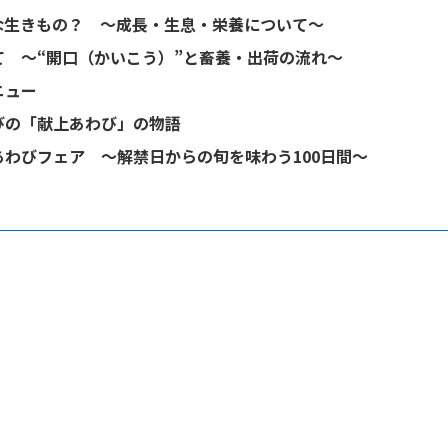
な生きもの？ ～成長・生息・栄養について～
て ～“開口（かいこう）”と畜養・出荷の流れ～
ニュー
びの「献上あわび」の物語
わびフェア ～解禁日からの旬を味わう100日間～