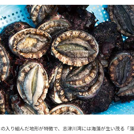
はの入り組んだ地形が特徴で、志津川湾には海藻が生い茂る「藻