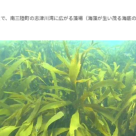
貝で、南三陸町の志津川湾に広がる藻場（海藻が生い茂る海底