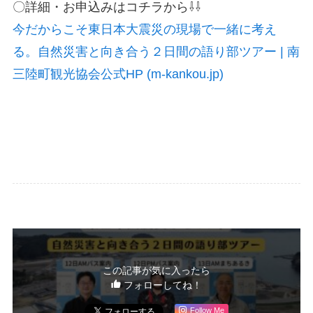
〇詳細・お申込みはコチラから⇩⇩
今だからこそ東日本大震災の現場で一緒に考え
る。自然災害と向き合う２日間の語り部ツアー | 南
三陸町観光協会公式HP (m-kankou.jp)
この記事が気に入ったら
フォローしてね！
Follow Me