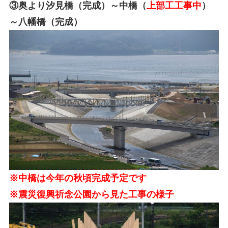
③奥より汐見橋（完成）～中橋（
上部工工事中
）
～八幡橋（完成）
※中橋は今年の秋頃完成予定です
※震災復興祈念公園から見た工事の様子