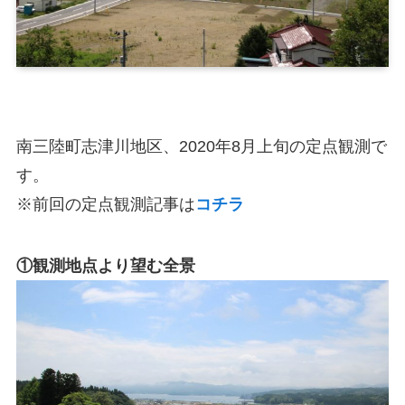
南三陸町志津川地区、2020年8月上旬の定点観測で
す。
※前回の定点観測記事は
コ
チ
ラ
①観測地点より望む全景