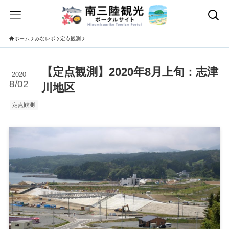
ホーム
みなレポ
定点観測
【定点観測】2020年8月上旬：志津
2020
8/02
川地区
定点観測