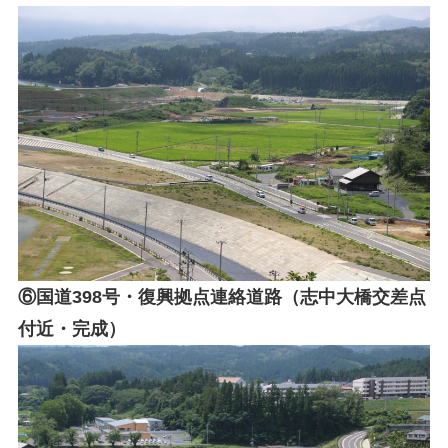
⑥国道398号・復興拠点連絡道路（志中大橋交差点
付近・
完成
）