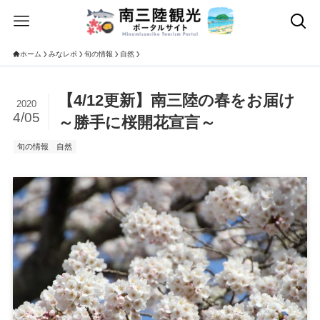
ホーム
みなレポ
旬の情報
自然
【4/12更新】南三陸の春をお届け
2020
4/05
～勝手に桜開花宣言～
旬の情報
自然