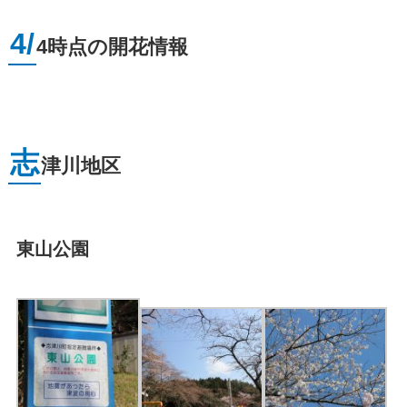
4/
4時点の開花情報
志
津川地区
東山公園