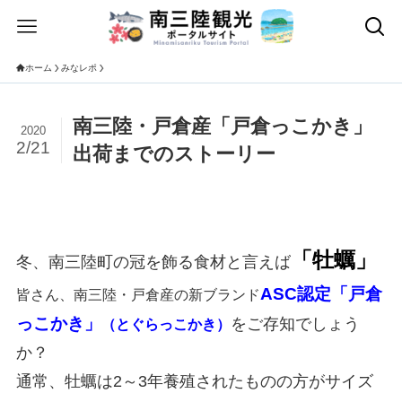
ホーム
みなレポ
南三陸・戸倉産「戸倉っこかき」
2020
2/21
出荷までのストーリー
「牡蠣」
冬、南三陸町の冠を飾る食材と言えば
ASC認定
「戸倉
皆さん、南三陸・戸倉産の新ブランド
っこかき」
をご存知でしょう
（とぐらっこかき）
か？
通常、牡蠣は
2
～
3
年養殖されたものの方がサイズ