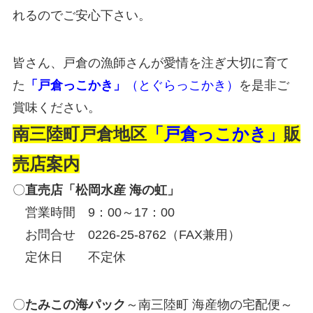
れるのでご安心下さい。
皆さん、戸倉の漁師さんが愛情を注ぎ大切に育て
た
「戸倉っこかき」
（とぐらっこかき）
を是非ご
賞味ください。
南三陸町戸倉地区
「戸倉っこかき」
販
売店案内
〇
直売店「松岡水産 海の虹」
営業時間 9：00～17：00
お問合せ 0226-25-8762（FAX兼用）
定休日 不定休
〇
たみこの海パック
～南三陸町 海産物の宅配便～