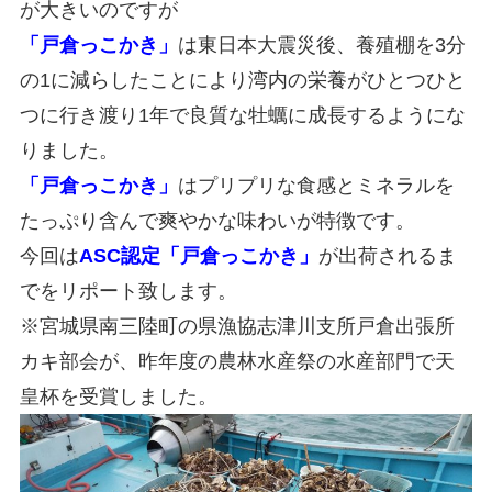
が大きいのですが
「戸倉っこかき」
は東日本大震災後、養殖棚を
3
分
の
1
に減らしたことにより湾内の栄養がひとつひと
つに行き渡り
1
年で良質な牡蠣に成長するようにな
りました。
「戸倉っこかき」
はプリプリな食感とミネラルを
たっぷり含んで爽やかな味わいが特徴です。
今回は
ASC認定「戸倉っこかき」
が出荷されるま
でをリポート致します。
※宮城県南三陸町の県漁協志津川支所戸倉出張所
カキ部会が、昨年度の農林水産祭の水産部門で天
皇杯を受賞しました。