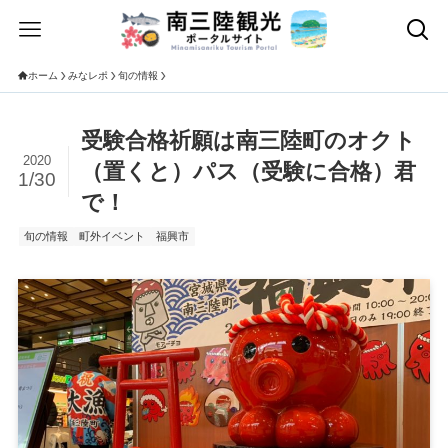
ホーム
みなレポ
旬の情報
受験合格祈願は南三陸町のオクト
2020
（置くと）パス（受験に合格）君
1/30
で！
旬の情報
町外イベント
福興市