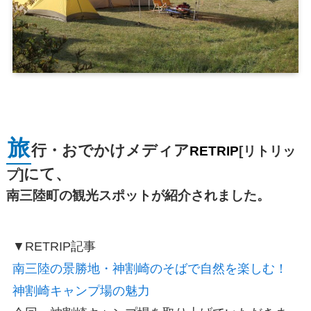
旅
行・おでかけメディア
RETRIP
[リトリッ
にて、
プ]
南三陸町の観光スポットが紹介されました。
▼RETRIP
記事
南三陸の景勝地・神割崎のそばで自然を楽しむ！
神割崎キャンプ場の魅力