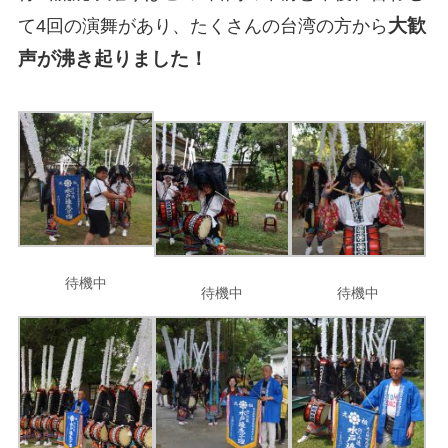
大歓
て4回の演舞があり、たくさんの台湾の方から
声が沸き起りました！
待機中
待機中
待機中