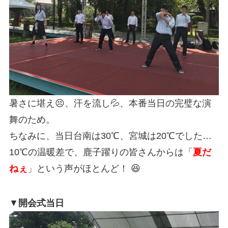
暑さに堪え😣、汗を流し💦、本番当日の完璧な演
舞のため。
ちなみに、当日台南は30℃、宮城は20℃でした…
10℃の温暖差で、鹿子躍りの皆さんからは「
夏だ
ねぇ
」という声がほとんど！ 😆
▼
開会式当日