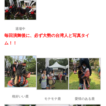
退場中
毎回演舞後に、必ず大勢の台湾人と写真タイ
ム！！
格好いい鹿
モテモテ鹿
愛情のある鹿