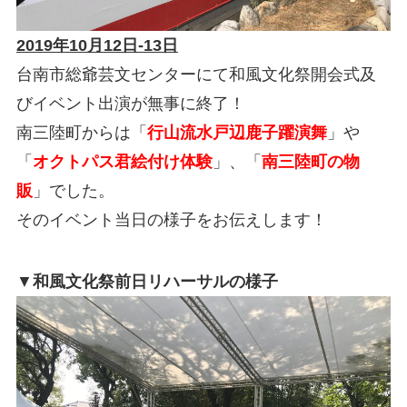
2019年10月12日-13日
台南市総爺芸文センターにて和風文化祭開会式及
びイベント出演が無事に終了！
南三陸町からは「
行山流水戸辺鹿子躍演舞
」や
「
オクトパス君絵付け体験
」、「
南三陸町の物
販
」でした。
そのイベント当日の様子をお伝えします！
▼
和風文化祭前日リハーサルの様子