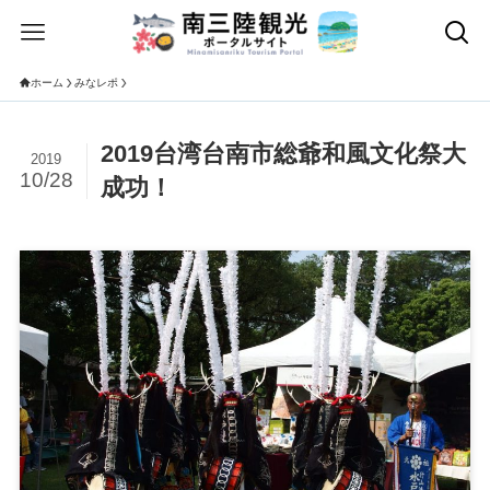
ホーム
みなレポ
2019台湾台南市総爺和風文化祭大
2019
10/28
成功！