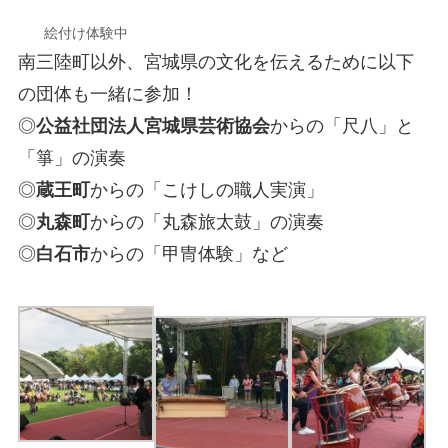
絵付け体験中
南三陸町以外、宮城県の文化を伝えるために以下
の団体も一緒に参加！
◎
公益社団法人宮城県芸術協会
からの「尺八」と
「箏」の演奏
◎
蔵王町
からの「こけしの職人実演」
◎
丸森町
からの「丸森旅太鼓」の演奏
◎
白石市
からの「甲冑体験」など