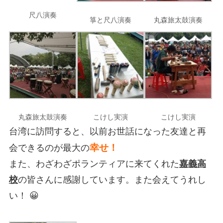
尺八演奏
箏と尺八演奏
丸森旅太鼓演奏
丸森旅太鼓演奏
こけし実演
こけし実演
台湾に訪問すると、以前お世話になった友達と再
幸せ！
会できるのが最大の
また、わざわざポランティアに来てくれた
嘉義高
校
の皆さんに感謝しています。また会えてうれし
い！ 😀