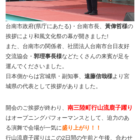
台南市政府(県庁にあたる)・台南市長、
黃偉哲様
の
挨拶により和風文化祭の幕が開きました!
また、台南市の関係者、社団法人台南市台日友好
交流協会・
郭理事長様
などたくさんの来賓が足を
運んでくださいました。
日本側からは宮城県・副知事、
遠藤信哉様
より宮
城県の代表として挨拶がありました。
南三陸町行山流鹿子躍り
開会のご挨拶が終わり、
はオープニングパフォーマンスとして、迫力のあ
る演舞で会場が一気に
盛り上がり！！
行山流鹿子躍りはこの2日間の午前と午後、合わせ