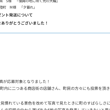
県 S様 「復興の地に咲く光の大輪」
陸町 M様 「夕暮れ」
ゼント発送について
をありがとうございました！
写真が応募対象となりました！
町内に二つある商店街の店舗さん、町民の方々にも投票を頂き、
段見慣れている景色を改めて写真で見たときに町のすばらしさ
んの投稿の中から選ばれた6枚の写真を発表していきたいと思