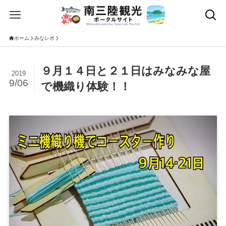
ホーム
みなレポ
９月１４日と２１日はみなみな屋
2019
9/06
で機織り体験！！