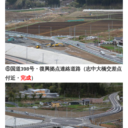
⑥国道398号・復興拠点連絡道路（志中大橋交差点
付近・
完成
）