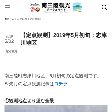
ホーム
みなレポ
定点観測
【定点観測】2019年5月初旬：志津
2019
5/02
川地区
定点観測
南三陸町志津川地区、5月初旬の定点観測です。
※先月の定点観測記事は
コチラ
①観測地点より望む全景