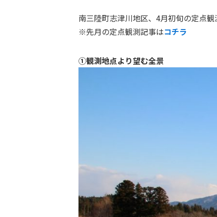
南三陸町志津川地区、4月初旬の定点観
※先月の定点観測記事は
コチラ
①観測地点より望む全景