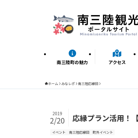
南三陸町の魅力
アクセス
ホーム
みなレポ
南三陸応縁団
2019
応縁プラン活用！【
2/20
イベント
南三陸応縁団
町外イベント