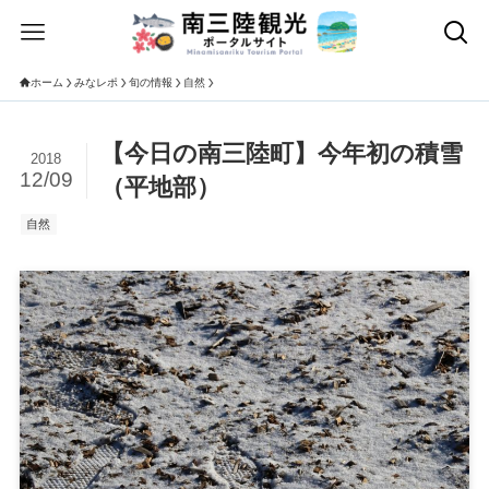
ホーム
みなレポ
旬の情報
自然
【今日の南三陸町】今年初の積雪
2018
12/09
（平地部）
自然