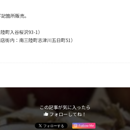
下記箇所販売。
町入谷桜沢93-1）
店街内：南三陸町志津川五日町51）
この記事が気に入ったら
フォローしてね！
Follow Me