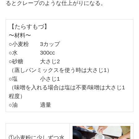
るとクレープのような仕上がりになる。
【たらすもづ】
〜材料〜
○小麦粉 3カップ
○水 300cc
○砂糖 大さじ2
（蒸しパンミックスを使う時は大さじ1）
○塩 小さじ1
（味噌を入れる場合は塩は不要/味噌は大さじ1
程度）
○油 適量
①小麦粉に少しずつ水