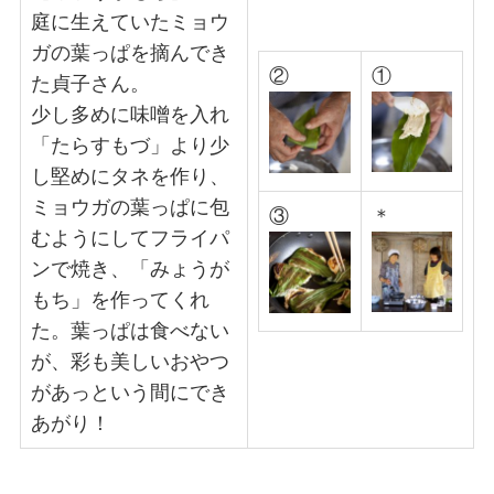
庭に生えていたミョウ
ガの葉っぱを摘んでき
②
①
た貞子さん。
少し多めに味噌を入れ
「たらすもづ」より少
し堅めにタネを作り、
ミョウガの葉っぱに包
③
＊
むようにしてフライパ
ンで焼き、「みょうが
もち」を作ってくれ
た。葉っぱは食べない
が、彩も美しいおやつ
があっという間にでき
あがり！