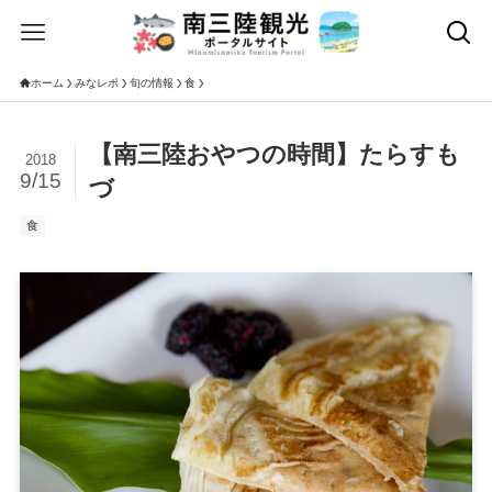
ホーム
みなレポ
旬の情報
食
【南三陸おやつの時間】たらすも
2018
9/15
づ
食