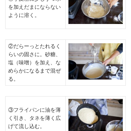
を加えだまにならない
ように溶く。
②だらーっとたれるく
らいの固さに。砂糖、
塩（味噌）を加え、な
めらかになるまで混ぜ
る。
③フライパンに油を薄
く引き、タネを薄く広
げて流し込む。