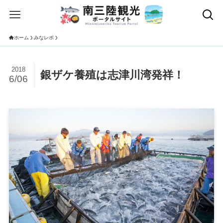
ホーム
みなレポ
2018
銀ザケ養殖は志津川湾発祥！
6/06