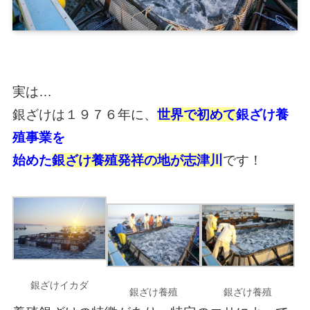
実は…
銀ざけは１９７６年に、
世界で初めて
銀ざけ養
殖事業を
始めた
銀ざけ養殖発祥の地が志津川
です！
銀ざけイカダ
銀ざけ養殖
銀ざけ養殖