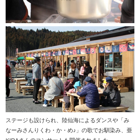
ステージも設けられ、陸仙海によるダンスや「み
なーみさんりくわ・か・め♪」の歌でお馴染み、
亜