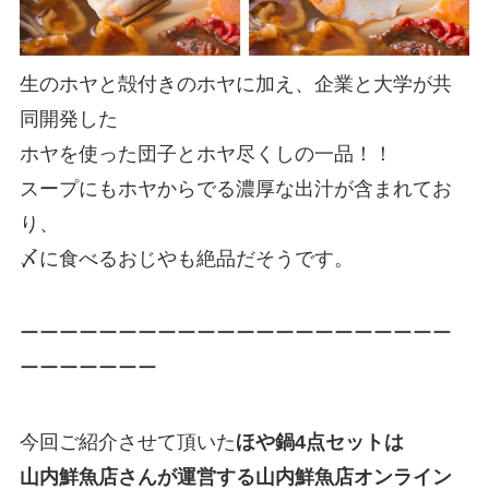
生のホヤと殻付きのホヤに加え、企業と大学が共
同開発した
ホヤを使った団子とホヤ尽くしの一品！！
スープにもホヤからでる濃厚な出汁が含まれてお
り、
〆に食べるおじやも絶品
だそうです。
ーーーーーーーーーーーーーーーーーーーーーー
ーーーーーーー
今回ご紹介させて頂いた
ほや鍋4点セットは
山内鮮魚店さんが運営する山内鮮魚店オンライン