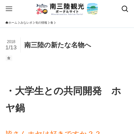
ホーム
みなレポ
旬の情報
食
2018
南三陸の新たな名物へ
1/13
食
・大学生との共同開発 ホ
ヤ鍋
皆さんホヤは好きですか？？