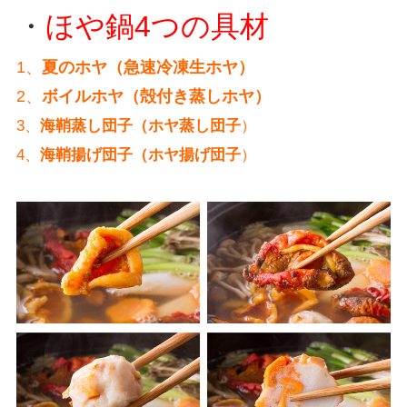
・
ほや鍋4つの具材
1、
夏のホヤ（急速冷凍生ホヤ）
2、
ボイルホヤ（殻付き蒸しホヤ）
3、
海鞘蒸し団子（ホヤ蒸し団子
）
4、
海鞘揚げ団子（ホヤ揚げ団子
）