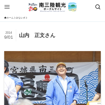
ホーム
みなレポ
2014
山内 正文さん
9/01