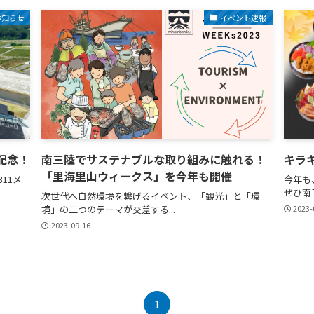
お知らせ
イベント速報
記念！
南三陸でサステナブルな取り組みに触れる！
キラ
「里海里山ウィークス」を今年も開催
11メ
今年も
ぜひ南
次世代へ自然環境を繋げるイベント、「観光」と「環
境」の二つのテーマが交差する...
2023-
2023-09-16
1