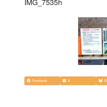
IMG_7535h
Facebook
X
B