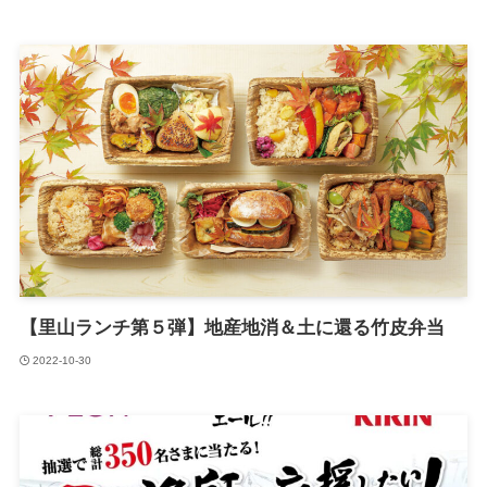
【里山ランチ第５弾】地産地消＆土に還る竹皮弁当
2022-10-30